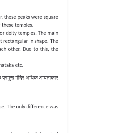
er, these peaks were square
f these temples.
or deity temples. The main
it rectangular in shape. The
h other. Due to this, the
nataka etc.
 कि प्रमुख मंदिर अधिक आयताकार
se. The only difference was